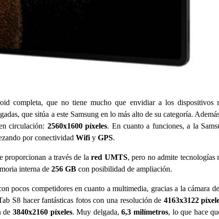
roid completa, que no tiene mucho que envidiar a los dispositivos
gadas, que sitúa a este Samsung en lo más alto de su categoría. Además
en circulación:
2560x1600 píxeles
. En cuanto a funciones, a la Sam
pezando por conectividad
Wifi
y
GPS
.
e proporcionan a través de la
red UMTS
, pero no admite tecnologías
moria interna de
256 GB
con posibilidad de ampliación.
on pocos competidores en cuanto a multimedia, gracias a la cámara d
ab S8 hacer fantásticas fotos con una resolución de
4163x3122 píxel
n de
3840x2160 píxeles
. Muy delgada,
6,3 milímetros
, lo que hace qu