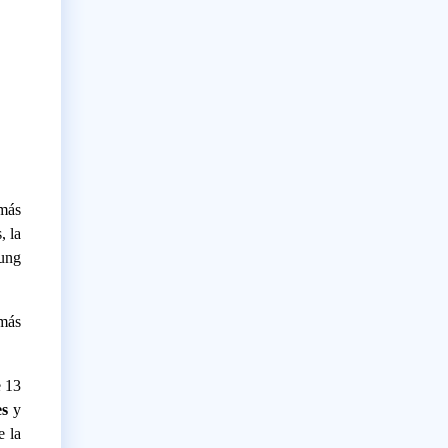
 más
, la
sung
 más
e 13
es
y
e la