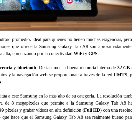
ndroid promedio, ideal para quienes no tienen muchas exigencias, per
unciones que ofrece la Samsung Galaxy Tab A8 son aproximadamente
ma alta, comenzando por la conectividad
WiFi
y
GPS
.
rencia
y
bluetooth
. Destacamos la buena memoria interna de
32 GB
datos y la navegación web se proporcionan a través de la red
UMTS
, 
A
.
sitúa a este Samsung en lo más alto de su categoría. La resolución tam
ara de 8 megapíxeles que permite a la Samsung Galaxy Tab A8 ha
449
píxeles y grabar vídeos en alta definición
(Full HD)
con una resolu
o que hace que el Samsung Galaxy Tab A8 sea realmente bueno para