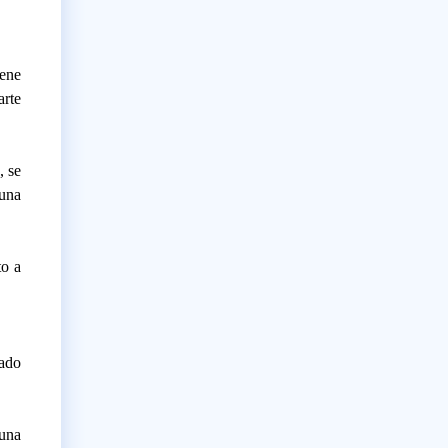
ene
arte
, se
 una
to a
ado
 una