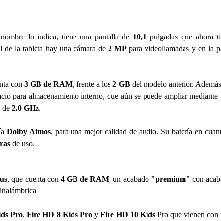
nombre lo indica, tiene una pantalla de
10,1
pulgadas que ahora ti
l de la tableta hay una cámara de
2 MP
para videollamadas y en la p
enta con
3 GB de RAM
, frente a los
2 GB
del modelo anterior. Además
acio para almacenamiento interno, que aún se puede ampliar mediante
e
de
2.0 GHz
.
ía
Dolby Atmos
, para una mejor calidad de audio. Su batería en cuan
ras
de uso.
lus
, que cuenta con
4 GB de RAM
, un acabado
"premium"
con acab
 inalámbrica.
ids Pro
,
Fire HD 8 Kids Pro
y
Fire HD 10 Kids
Pro que vienen con