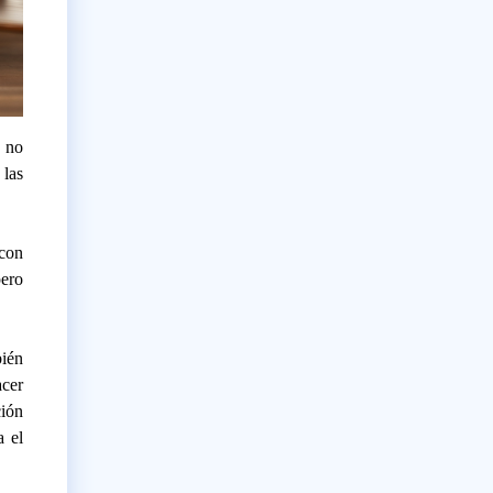
o no
 las
con
pero
bién
cer
ción
 el