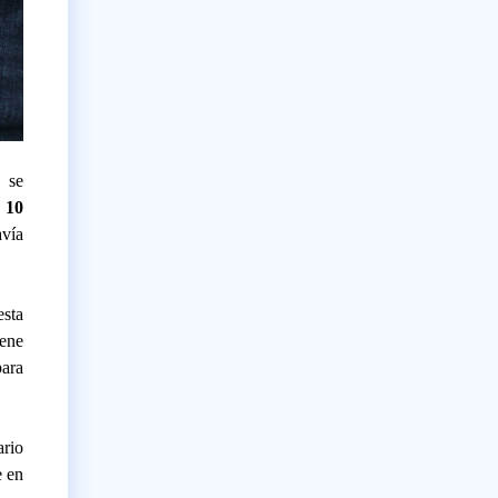
, se
 10
avía
esta
iene
para
ario
e en